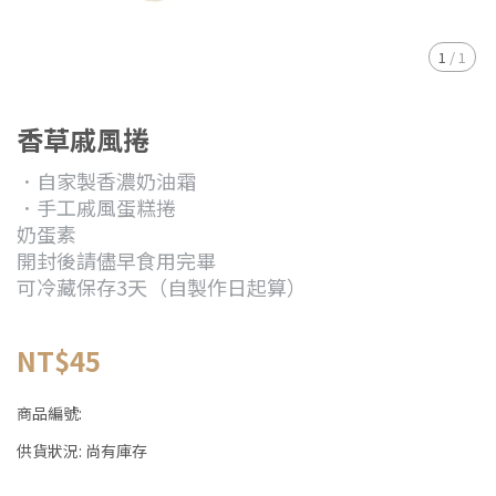
1
/
1
香草戚風捲
．自家製香濃奶油霜
．手工戚風蛋糕捲
奶蛋素
開封後請儘早食用完畢
可冷藏保存3天（自製作日起算）
NT$45
商品編號:
供貨狀況:
尚有庫存