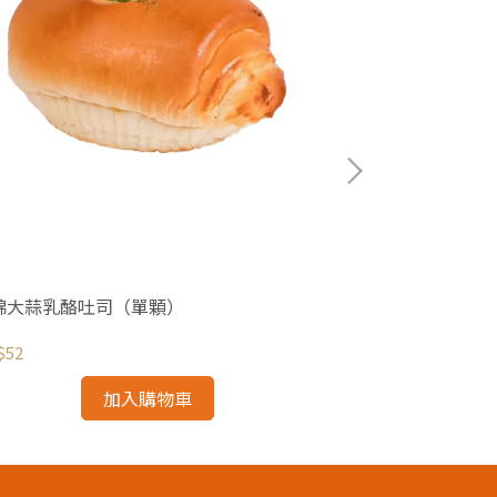
綿大蒜乳酪吐司（單顆）
超綿芋泥吐司（
$52
NT$50
加入購物車