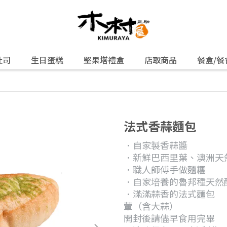
吐司
生日蛋糕
堅果塔禮盒
店取商品
餐盒/餐
法式香蒜麵包
．自家製香蒜醬
．新鮮巴西里葉、澳洲天
．職人師傅手做麵糰
．自家培養的魯邦種天然
．滿滿蒜香的法式麵包
葷（含大蒜）
開封後請儘早食用完畢