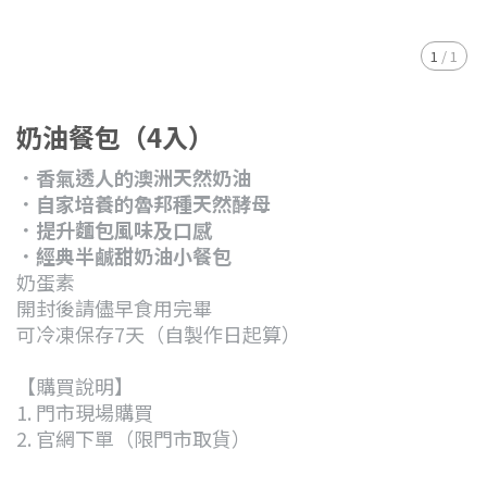
1
/
1
奶油餐包（4入）
．香氣透人的澳洲天然奶油
．自家培養的魯邦種天然酵母
．提升麵包風味及口感
．經典半鹹甜奶油小餐包
奶蛋素
開封後請儘早食用完畢
可冷凍保存7天（自製作日起算）
【購買說明】
1. 門市現場購買
2. 官網下單（限門市取貨）