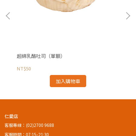
超綿乳酪吐司（單顆）
超
NT$50
NT
加入購物車
仁愛店
客服專線：(02)2700 9688
客服時間：07:15-21:30